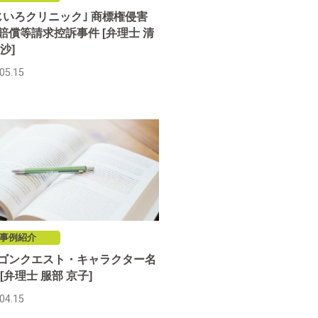
じいろクリニック｣ 商標権侵害
賠償等請求控訴事件 [弁理士 清
沙]
05.15
事例紹介
ゴンクエスト・キャラクター名
[弁理士 服部 京子]
04.15