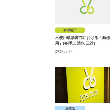
事例紹介
不使用取消審判における「商標
用」[弁理士 清水 三沙]
2025.08.17
豆知識