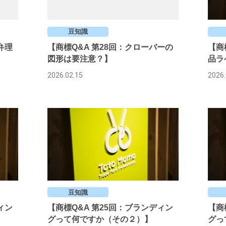
豆知識
弁理
【商標Q&A 第28回：クローバーの
【商
図形は要注意？】
品ラ
2026.02.15
2026.
豆知識
ィン
【商標Q&A 第25回：ブランディン
【商
グって何ですか（その２）】
グっ