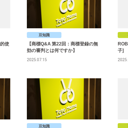
豆知識
的使
【商標Q&A 第22回：商標登録の無
ROB
効の審判とは何ですか】
子]
2025.07.15
2025.
豆知識