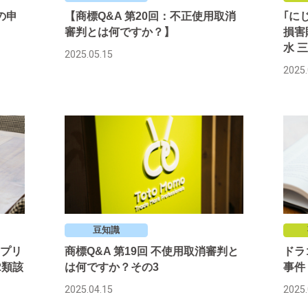
の申
【商標Q&A 第20回：不正使用取消
｢に
審判とは何ですか？】
損害
水 三
2025.05.15
2025.
豆知識
プリ
商標Q&A 第19回 不使用取消審判と
ドラ
2類該
は何ですか？その3
事件 
2025.04.15
2025.