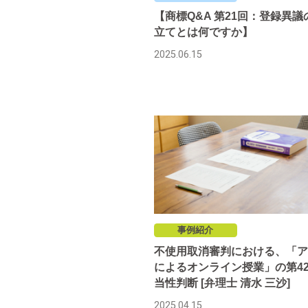
【商標Q&A 第21回：登録異議
立てとは何ですか】
2025.06.15
事例紹介
不使用取消審判における、「ア
によるオンライン授業」の第4
当性判断 [弁理士 清水 三沙]
2025.04.15