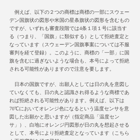
例えば、以下の２つの商標は商標の一部にスウェー
デン国旗状の図形や米国の星条旗状の図形を含むもの
ですが、いずれも審査段階では4条１項１号に該当す
る（つまり、「国旗」に類似する）として拒絶査定と
なっています（スウェーデン国旗事案については不服
審判を経て登録）。このように、商標の「一部」に国
旗を含むに過ぎないような場合も、本号によって拒絶
される可能性がありますので注意を要します。
日本の国旗ですが、出願人としては日の丸を意図し
ていなくても、日の丸と認識され得るような商標であ
れば拒絶される可能性があります。例えば、以下は
70℃においてオレンジ色になるという温度センサを意
図した出願かと思いますが（指定商品「温度セン
サ」）、白地にオレンジ円
図形が日の丸を想起させる
として、本号により拒絶査定となっています（こちら