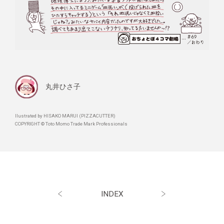
丸井ひさ子
llustrated by HISAKO MARUI (PIZZACUTTER)
COPYRIGHT © Toto Momo Trade Mark Professionals
INDEX