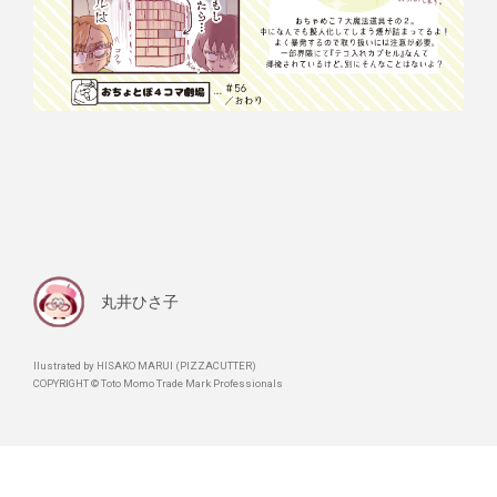
丸井ひさ子
llustrated by HISAKO MARUI (PIZZACUTTER)
COPYRIGHT © Toto Momo Trade Mark Professionals